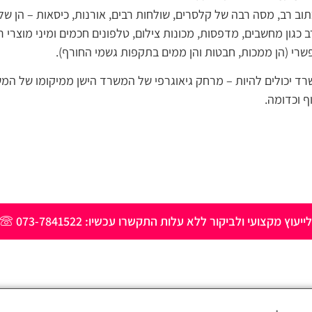
וב רב, מסה רבה של קלסרים, שולחות רבים, אורנות, כיסאות – הן של
 רב כגון מחשבים, מדפסות, מכונות צילום, טלפונים חכמים ומיני מוצרי
פשרי (הן ממכות, חבטות והן ממים בתקפות גשמי החורף).
רד יכולים להיות – מרחק גיאוגרפי של המשרד הישן ממיקומו של המ
ף וכדומה.
לייעוץ מקצועי ולביקור ללא עלות התקשרו עכשיו: 073-7841522