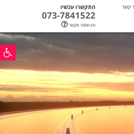
ר קשר
התקשרו עכשיו
073-7841522
זהו מספר מקשר
פתח סרגל