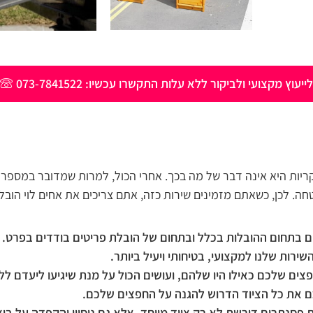
לייעוץ מקצועי ולביקור ללא עלות התקשרו עכשיו: 073-7841522
יות היא אינה דבר של מה בכך. אחרי הכול, למרות שמדובר במספר 
חה. לכן, כשאתם מזמינים שירות כזה, אתם צריכים את אחים לוי הוב
בתחום ההובלות בכלל ובתחום של הובלת פריטים בודדים בפרט. המ
רות שלנו למקצועי, בטיחותי ויעיל ביותר.
צים שלכם כאילו היו שלהם, ועושים הכול על מנת שיגיעו ליעדם 
ם את כל הציוד הדרוש להגנה על החפצים שלכם.
פסנתרים דורשת לא רק ציוד מיוחד, אלא גם ניסיון והקפדה על בי