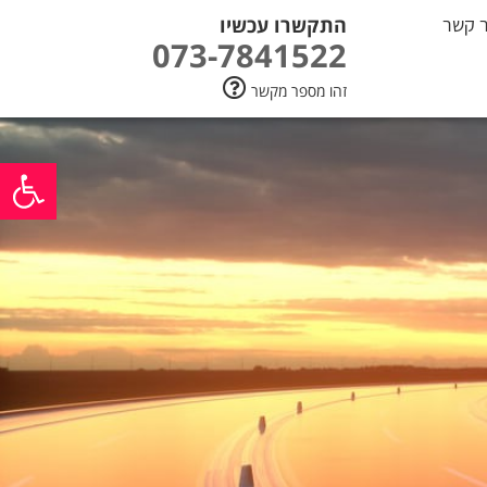
ר קשר
התקשרו עכשיו
073-7841522
זהו מספר מקשר
פתח סרגל