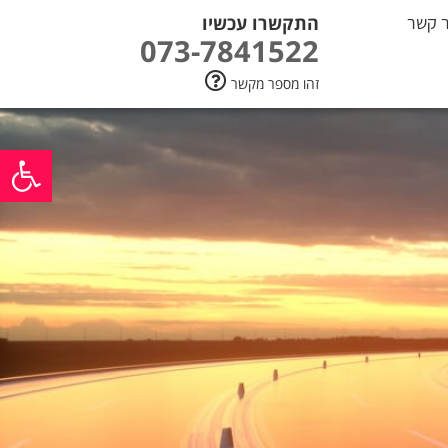
ר קשר
התקשרו עכשיו
073-7841522
זהו מספר מקשר
פתח סרגל